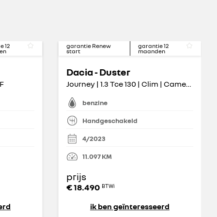
ie
12
garantie Renew
garantie
12
en
start
maanden
Dacia - Duster
PF
Journey | 1.3 Tce 130 | Clim | Camera | Carplay | Alu
benzine
Handgeschakeld
4/2023
11.097
KM
prijs
€ 18.490
BTWi
erd
ik ben geïnteresseerd