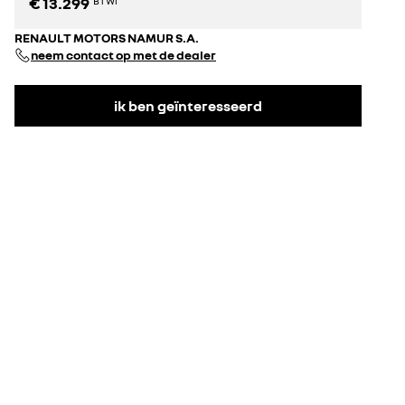
€ 13.299
BTWi
RENAULT MOTORS NAMUR S.A.
neem contact op met de dealer
ik ben geïnteresseerd