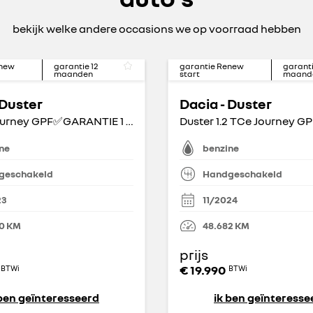
bekijk welke andere occasions we op voorraad hebben
enew
garantie
12
garantie Renew
garant
maanden
start
maand
 Duster
Dacia - Duster
1.3 TCe Journey GPF✅GARANTIE 1 AN✅
Duster 1.2 TCe Journey G
ne
benzine
geschakeld
Handgeschakeld
23
11/2024
0
KM
48.682
KM
prijs
€ 19.990
BTWi
BTWi
 ben geïnteresseerd
ik ben geïnteresse