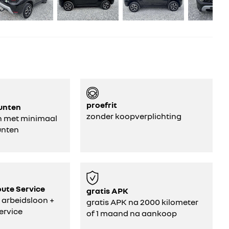
proefrit
unten
zonder koopverplichting
n met minimaal
unten
oute Service
gratis APK
 arbeidsloon +
gratis APK na 2000 kilometer
ervice
of 1 maand na aankoop