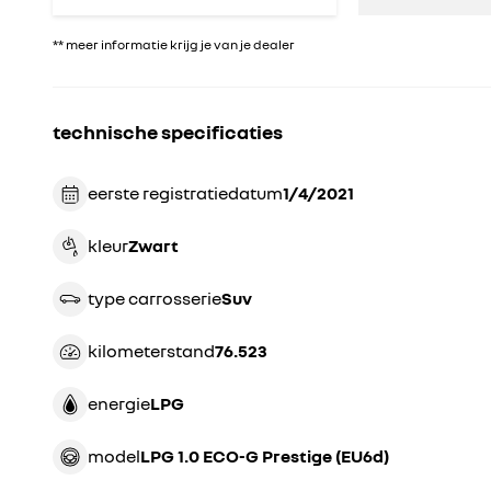
** meer informatie krijg je van je dealer
technische specificaties
eerste registratiedatum
1/4/2021
kleur
zwart
type carrosserie
suv
kilometerstand
76.523
energie
LPG
model
LPG 1.0 ECO-G Prestige (EU6d)