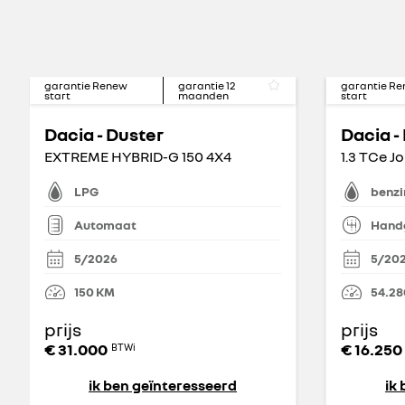
garantie Renew
garantie
12
garantie R
start
maanden
start
Dacia - Duster
Dacia -
EXTREME HYBRID-G 150 4X4
LPG
benzi
Automaat
Hand
5/2026
5/20
150
KM
54.28
prijs
prijs
€ 31.000
€ 16.250
BTWi
ik ben geïnteresseerd
ik