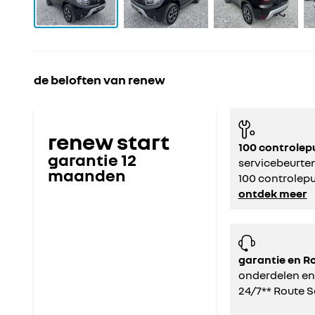
de beloften van renew
renew start
100 controlep
garantie
12
servicebeurte
maanden
100 controlep
ontdek meer
garantie en R
onderdelen en
24/7** Route S