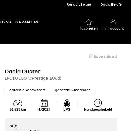
Renault Belgïe
Dacia Belgïe
AGENS
GARANTIES
favorieten
mijn account
Save this ad
Dacia Duster
LPG 1.0 ECO-G Prestige (EU6d)
garantie Renew start
garantie
12
maanden
76.523
km
4/2021
LPG
Handgeschakeld
prijs