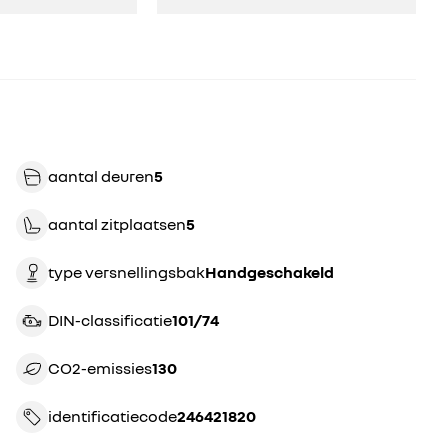
aantal deuren
5
aantal zitplaatsen
5
type versnellingsbak
handgeschakeld
DIN-classificatie
101/74
CO2-emissies
130
identificatiecode
246421820